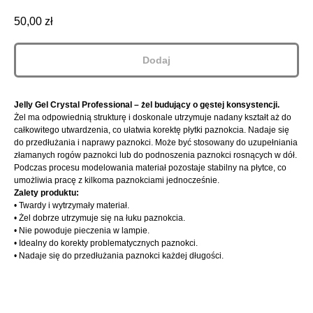
50,00
zł
Dodaj
Jelly Gel Crystal Professional – żel budujący o gęstej konsystencji.
Żel ma odpowiednią strukturę i doskonale utrzymuje nadany kształt aż do
całkowitego utwardzenia, co ułatwia korektę płytki paznokcia. Nadaje się
do przedłużania i naprawy paznokci. Może być stosowany do uzupełniania
złamanych rogów paznokci lub do podnoszenia paznokci rosnących w dół.
Podczas procesu modelowania materiał pozostaje stabilny na płytce, co
umożliwia pracę z kilkoma paznokciami jednocześnie.
Zalety produktu:
• Twardy i wytrzymały materiał.
• Żel dobrze utrzymuje się na łuku paznokcia.
• Nie powoduje pieczenia w lampie.
• Idealny do korekty problematycznych paznokci.
• Nadaje się do przedłużania paznokci każdej długości.